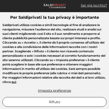
Sei già iscritto?
Per Saldiprivati la tua privacy è importante
Cosa cerchi?
Saldiprivati utilizza cookies e simili tecnologie al fine di analizzare la
navigazione, misurare l'audience del sito, realizzare studi e analisi sui
Tutte le vendite
Moda
Casa
Bellezza
Elettrodomestici
suoi clienti migliorando così il sito e il suo rendimento e proporre al
cliente pubblicità personalizzate basate sui propri interessi e profilo.
Cliccando su
« Accetto »
, il cliente dà il proprio consenso all'utilizzo dei
cookies e alla condivisione delle informazioni raccolte con i nostri
partner. Scegliendo
« Rifiuto »
il cliente non riceverà contenuto
personalizzato e solo i cookies necessari al corretto funzionamento del
sito saranno utilizzati. Cliccando su
« Imposta preferenze »
il cliente
potrà scegliere in base alle sue preferenze e ottenere maggiori
informazioni in merito all'utilizzo dei cookies. Sarà sempre possibile
modificare le proprie preferenze (alla rubrica «I miei dati personali»).
Per maggiori informazioni relative alla raccolta dei dati e al loro utilizzo,
clicca
qui
.
Imposta preferenze
Rifiuto