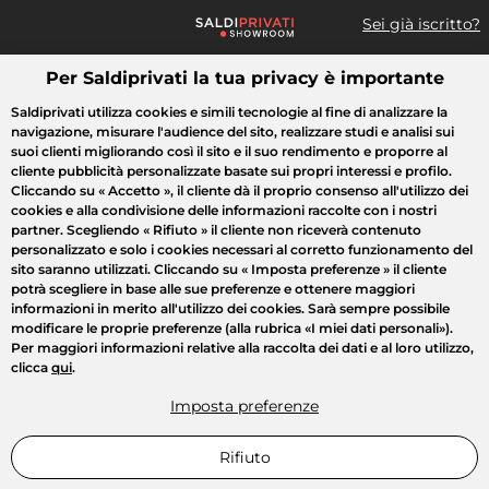
Sei già iscritto?
Per Saldiprivati la tua privacy è importante
Cosa cerchi?
Saldiprivati utilizza cookies e simili tecnologie al fine di analizzare la
navigazione, misurare l'audience del sito, realizzare studi e analisi sui
Tutte le vendite
Moda
Casa
Bellezza
Elettrodomestici
suoi clienti migliorando così il sito e il suo rendimento e proporre al
cliente pubblicità personalizzate basate sui propri interessi e profilo.
Cliccando su
« Accetto »
, il cliente dà il proprio consenso all'utilizzo dei
cookies e alla condivisione delle informazioni raccolte con i nostri
partner. Scegliendo
« Rifiuto »
il cliente non riceverà contenuto
personalizzato e solo i cookies necessari al corretto funzionamento del
sito saranno utilizzati. Cliccando su
« Imposta preferenze »
il cliente
potrà scegliere in base alle sue preferenze e ottenere maggiori
informazioni in merito all'utilizzo dei cookies. Sarà sempre possibile
modificare le proprie preferenze (alla rubrica «I miei dati personali»).
Per maggiori informazioni relative alla raccolta dei dati e al loro utilizzo,
clicca
qui
.
Imposta preferenze
Rifiuto