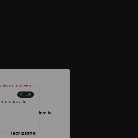
Chiudi
ritornare alle
tuo account per iniziare lo
pping
Iscrizione