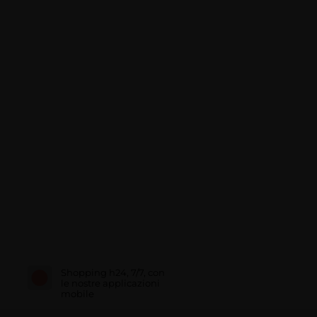
Shopping h24, 7/7, con
le nostre applicazioni
mobile