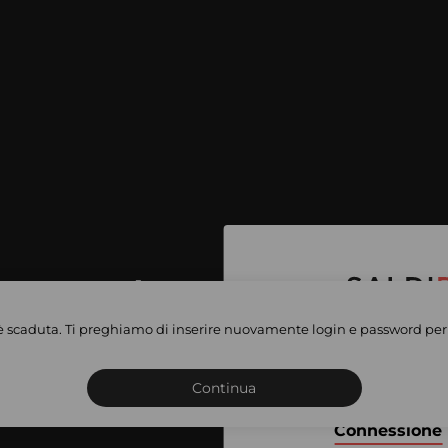
per accedere
e vendite
è scaduta. Ti preghiamo di inserire nuovamente login e password per 
Iscriviti o connettiti al 
vate
sho
Continua
Connessione