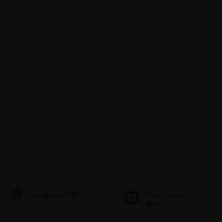
Consegna 72h
Pagamento
sicuro