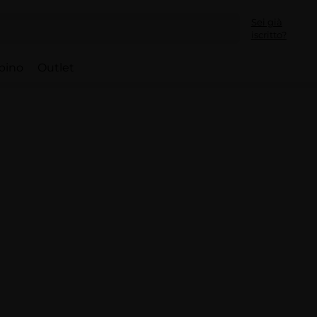
Sei già
iscritto?
bino
Outlet