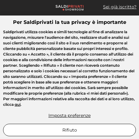
Sei già iscritto?
Per Saldiprivati la tua privacy è importante
Cosa cerchi?
Saldiprivati utilizza cookies e simili tecnologie al fine di analizzare la
navigazione, misurare l'audience del sito, realizzare studi e analisi sui
Tutte le vendite
Moda
Casa
Bellezza
Elettrodomestici
suoi clienti migliorando così il sito e il suo rendimento e proporre al
cliente pubblicità personalizzate basate sui propri interessi e profilo.
Cliccando su
« Accetto »
, il cliente dà il proprio consenso all'utilizzo dei
cookies e alla condivisione delle informazioni raccolte con i nostri
partner. Scegliendo
« Rifiuto »
il cliente non riceverà contenuto
personalizzato e solo i cookies necessari al corretto funzionamento del
sito saranno utilizzati. Cliccando su
« Imposta preferenze »
il cliente
potrà scegliere in base alle sue preferenze e ottenere maggiori
informazioni in merito all'utilizzo dei cookies. Sarà sempre possibile
modificare le proprie preferenze (alla rubrica «I miei dati personali»).
Per maggiori informazioni relative alla raccolta dei dati e al loro utilizzo,
clicca
qui
.
Imposta preferenze
Rifiuto