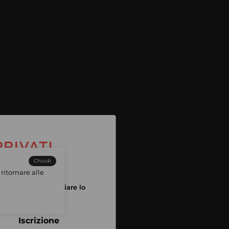
Chiudi
ritornare alle
tuo account per iniziare lo
pping
Iscrizione