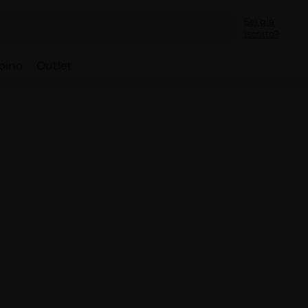
Sei già
iscritto?
bino
Outlet