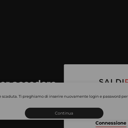
per accedere
e vendite
è scaduta. Ti preghiamo di inserire nuovamente login e password per 
Iscriviti o connettiti al 
vate
sho
Continua
Connessione