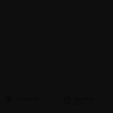
Consegna 72h
Pagamento
sicuro