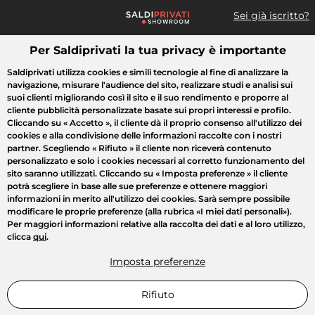
Sei già iscritto?
Per Saldiprivati la tua privacy è importante
Cosa cerchi?
Saldiprivati utilizza cookies e simili tecnologie al fine di analizzare la
navigazione, misurare l'audience del sito, realizzare studi e analisi sui
Tutte le vendite
Moda
Casa
Bellezza
Elettrodomestici
suoi clienti migliorando così il sito e il suo rendimento e proporre al
cliente pubblicità personalizzate basate sui propri interessi e profilo.
Cliccando su
« Accetto »
, il cliente dà il proprio consenso all'utilizzo dei
cookies e alla condivisione delle informazioni raccolte con i nostri
partner. Scegliendo
« Rifiuto »
il cliente non riceverà contenuto
personalizzato e solo i cookies necessari al corretto funzionamento del
sito saranno utilizzati. Cliccando su
« Imposta preferenze »
il cliente
potrà scegliere in base alle sue preferenze e ottenere maggiori
informazioni in merito all'utilizzo dei cookies. Sarà sempre possibile
modificare le proprie preferenze (alla rubrica «I miei dati personali»).
Per maggiori informazioni relative alla raccolta dei dati e al loro utilizzo,
clicca
qui
.
Imposta preferenze
Rifiuto