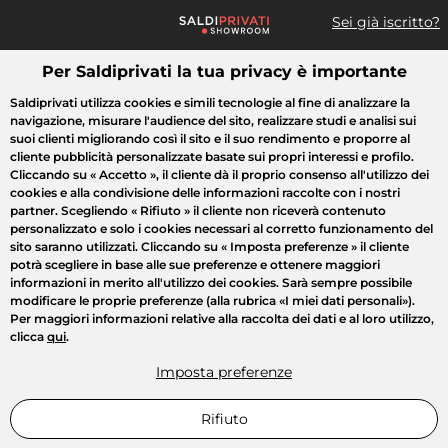
Sei già iscritto?
Per Saldiprivati la tua privacy è importante
Cosa cerchi?
Saldiprivati utilizza cookies e simili tecnologie al fine di analizzare la
navigazione, misurare l'audience del sito, realizzare studi e analisi sui
Tutte le vendite
Moda
Casa
Bellezza
Elettrodomestici
suoi clienti migliorando così il sito e il suo rendimento e proporre al
cliente pubblicità personalizzate basate sui propri interessi e profilo.
Cliccando su
« Accetto »
, il cliente dà il proprio consenso all'utilizzo dei
cookies e alla condivisione delle informazioni raccolte con i nostri
partner. Scegliendo
« Rifiuto »
il cliente non riceverà contenuto
personalizzato e solo i cookies necessari al corretto funzionamento del
sito saranno utilizzati. Cliccando su
« Imposta preferenze »
il cliente
potrà scegliere in base alle sue preferenze e ottenere maggiori
informazioni in merito all'utilizzo dei cookies. Sarà sempre possibile
modificare le proprie preferenze (alla rubrica «I miei dati personali»).
Per maggiori informazioni relative alla raccolta dei dati e al loro utilizzo,
clicca
qui
.
Imposta preferenze
Rifiuto