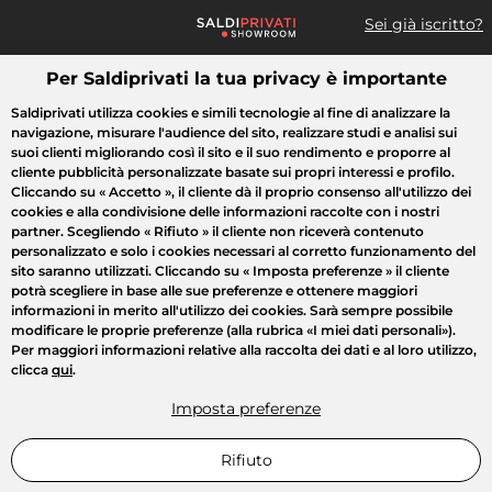
Sei già iscritto?
Per Saldiprivati la tua privacy è importante
Cosa cerchi?
Saldiprivati utilizza cookies e simili tecnologie al fine di analizzare la
navigazione, misurare l'audience del sito, realizzare studi e analisi sui
Tutte le vendite
Moda
Casa
Bellezza
Elettrodomestici
suoi clienti migliorando così il sito e il suo rendimento e proporre al
cliente pubblicità personalizzate basate sui propri interessi e profilo.
Cliccando su
« Accetto »
, il cliente dà il proprio consenso all'utilizzo dei
cookies e alla condivisione delle informazioni raccolte con i nostri
partner. Scegliendo
« Rifiuto »
il cliente non riceverà contenuto
personalizzato e solo i cookies necessari al corretto funzionamento del
sito saranno utilizzati. Cliccando su
« Imposta preferenze »
il cliente
potrà scegliere in base alle sue preferenze e ottenere maggiori
informazioni in merito all'utilizzo dei cookies. Sarà sempre possibile
modificare le proprie preferenze (alla rubrica «I miei dati personali»).
Per maggiori informazioni relative alla raccolta dei dati e al loro utilizzo,
clicca
qui
.
Imposta preferenze
Rifiuto