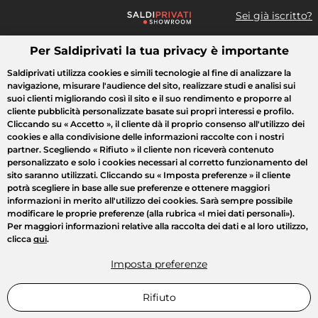
Sei già iscritto?
Per Saldiprivati la tua privacy è importante
Cosa cerchi?
Saldiprivati utilizza cookies e simili tecnologie al fine di analizzare la
navigazione, misurare l'audience del sito, realizzare studi e analisi sui
Tutte le vendite
Moda
Casa
Bellezza
Elettrodomestici
suoi clienti migliorando così il sito e il suo rendimento e proporre al
cliente pubblicità personalizzate basate sui propri interessi e profilo.
Cliccando su
« Accetto »
, il cliente dà il proprio consenso all'utilizzo dei
cookies e alla condivisione delle informazioni raccolte con i nostri
partner. Scegliendo
« Rifiuto »
il cliente non riceverà contenuto
personalizzato e solo i cookies necessari al corretto funzionamento del
sito saranno utilizzati. Cliccando su
« Imposta preferenze »
il cliente
potrà scegliere in base alle sue preferenze e ottenere maggiori
informazioni in merito all'utilizzo dei cookies. Sarà sempre possibile
modificare le proprie preferenze (alla rubrica «I miei dati personali»).
Per maggiori informazioni relative alla raccolta dei dati e al loro utilizzo,
clicca
qui
.
Imposta preferenze
Rifiuto