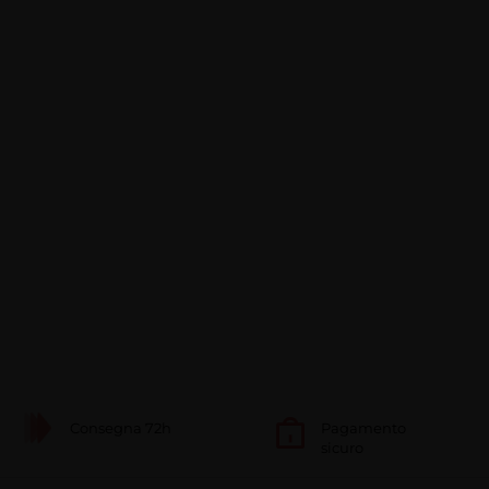
Consegna 72h
Pagamento
sicuro