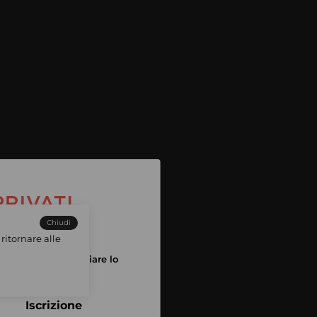
Chiudi
ritornare alle
tuo account per iniziare lo
pping
Iscrizione