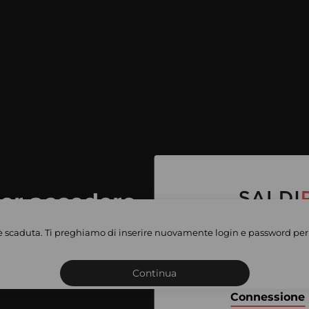
per accedere
e vendite
è scaduta. Ti preghiamo di inserire nuovamente login e password per 
Iscriviti o connettiti al 
vate
sho
Continua
Connessione