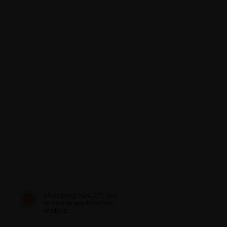
Shopping h24, 7/7, con
le nostre applicazioni
mobile