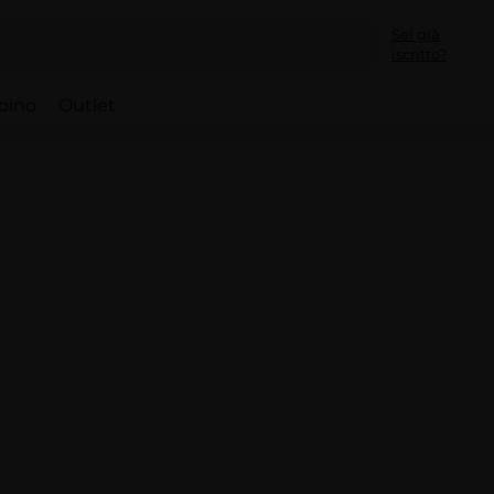
Sei già
iscritto?
bino
Outlet