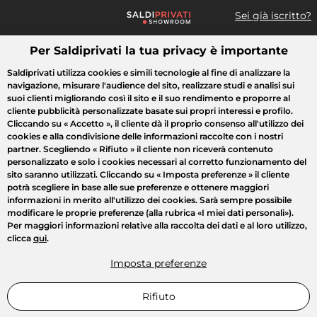
Sei già iscritto?
Per Saldiprivati la tua privacy è importante
Cosa cerchi?
Saldiprivati utilizza cookies e simili tecnologie al fine di analizzare la
navigazione, misurare l'audience del sito, realizzare studi e analisi sui
Tutte le vendite
Moda
Casa
Bellezza
Elettrodomestici
suoi clienti migliorando così il sito e il suo rendimento e proporre al
cliente pubblicità personalizzate basate sui propri interessi e profilo.
Cliccando su
« Accetto »
, il cliente dà il proprio consenso all'utilizzo dei
cookies e alla condivisione delle informazioni raccolte con i nostri
partner. Scegliendo
« Rifiuto »
il cliente non riceverà contenuto
personalizzato e solo i cookies necessari al corretto funzionamento del
sito saranno utilizzati. Cliccando su
« Imposta preferenze »
il cliente
potrà scegliere in base alle sue preferenze e ottenere maggiori
informazioni in merito all'utilizzo dei cookies. Sarà sempre possibile
modificare le proprie preferenze (alla rubrica «I miei dati personali»).
Per maggiori informazioni relative alla raccolta dei dati e al loro utilizzo,
clicca
qui
.
Imposta preferenze
Rifiuto