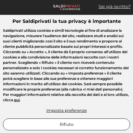
Sei già iscritto?
Per Saldiprivati la tua privacy è importante
Cosa cerchi?
Saldiprivati utilizza cookies e simili tecnologie al fine di analizzare la
navigazione, misurare l'audience del sito, realizzare studi e analisi sui
Tutte le vendite
Moda
Casa
Bellezza
Elettrodomestici
suoi clienti migliorando così il sito e il suo rendimento e proporre al
cliente pubblicità personalizzate basate sui propri interessi e profilo.
Cliccando su
« Accetto »
, il cliente dà il proprio consenso all'utilizzo dei
cookies e alla condivisione delle informazioni raccolte con i nostri
partner. Scegliendo
« Rifiuto »
il cliente non riceverà contenuto
personalizzato e solo i cookies necessari al corretto funzionamento del
sito saranno utilizzati. Cliccando su
« Imposta preferenze »
il cliente
potrà scegliere in base alle sue preferenze e ottenere maggiori
informazioni in merito all'utilizzo dei cookies. Sarà sempre possibile
modificare le proprie preferenze (alla rubrica «I miei dati personali»).
Per maggiori informazioni relative alla raccolta dei dati e al loro utilizzo,
clicca
qui
.
Imposta preferenze
Rifiuto