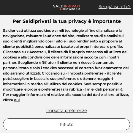
Sei già iscritto?
Per Saldiprivati la tua privacy è importante
Cosa cerchi?
Saldiprivati utilizza cookies e simili tecnologie al fine di analizzare la
navigazione, misurare l'audience del sito, realizzare studi e analisi sui
Tutte le vendite
Moda
Casa
Bellezza
Elettrodomestici
suoi clienti migliorando così il sito e il suo rendimento e proporre al
cliente pubblicità personalizzate basate sui propri interessi e profilo.
Cliccando su
« Accetto »
, il cliente dà il proprio consenso all'utilizzo dei
cookies e alla condivisione delle informazioni raccolte con i nostri
partner. Scegliendo
« Rifiuto »
il cliente non riceverà contenuto
personalizzato e solo i cookies necessari al corretto funzionamento del
sito saranno utilizzati. Cliccando su
« Imposta preferenze »
il cliente
potrà scegliere in base alle sue preferenze e ottenere maggiori
informazioni in merito all'utilizzo dei cookies. Sarà sempre possibile
modificare le proprie preferenze (alla rubrica «I miei dati personali»).
Per maggiori informazioni relative alla raccolta dei dati e al loro utilizzo,
clicca
qui
.
Imposta preferenze
Rifiuto