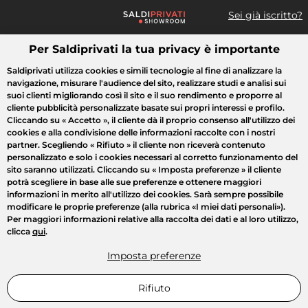
Sei già iscritto?
Per Saldiprivati la tua privacy è importante
Cosa cerchi?
Saldiprivati utilizza cookies e simili tecnologie al fine di analizzare la
navigazione, misurare l'audience del sito, realizzare studi e analisi sui
Tutte le vendite
Moda
Casa
Bellezza
Elettrodomestici
suoi clienti migliorando così il sito e il suo rendimento e proporre al
cliente pubblicità personalizzate basate sui propri interessi e profilo.
Cliccando su
« Accetto »
, il cliente dà il proprio consenso all'utilizzo dei
cookies e alla condivisione delle informazioni raccolte con i nostri
partner. Scegliendo
« Rifiuto »
il cliente non riceverà contenuto
personalizzato e solo i cookies necessari al corretto funzionamento del
sito saranno utilizzati. Cliccando su
« Imposta preferenze »
il cliente
potrà scegliere in base alle sue preferenze e ottenere maggiori
informazioni in merito all'utilizzo dei cookies. Sarà sempre possibile
modificare le proprie preferenze (alla rubrica «I miei dati personali»).
Per maggiori informazioni relative alla raccolta dei dati e al loro utilizzo,
clicca
qui
.
Imposta preferenze
Rifiuto