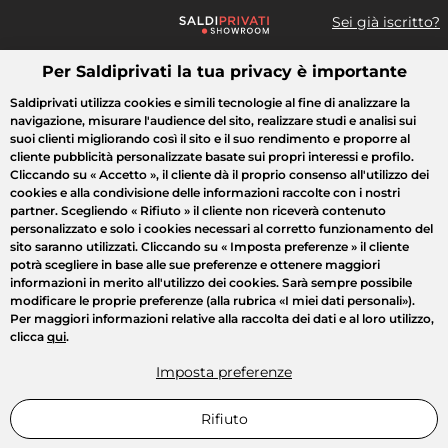
Sei già iscritto?
Per Saldiprivati la tua privacy è importante
Cosa cerchi?
Saldiprivati utilizza cookies e simili tecnologie al fine di analizzare la
navigazione, misurare l'audience del sito, realizzare studi e analisi sui
Tutte le vendite
Moda
Casa
Bellezza
Elettrodomestici
suoi clienti migliorando così il sito e il suo rendimento e proporre al
cliente pubblicità personalizzate basate sui propri interessi e profilo.
Cliccando su
« Accetto »
, il cliente dà il proprio consenso all'utilizzo dei
cookies e alla condivisione delle informazioni raccolte con i nostri
partner. Scegliendo
« Rifiuto »
il cliente non riceverà contenuto
personalizzato e solo i cookies necessari al corretto funzionamento del
sito saranno utilizzati. Cliccando su
« Imposta preferenze »
il cliente
potrà scegliere in base alle sue preferenze e ottenere maggiori
informazioni in merito all'utilizzo dei cookies. Sarà sempre possibile
modificare le proprie preferenze (alla rubrica «I miei dati personali»).
Per maggiori informazioni relative alla raccolta dei dati e al loro utilizzo,
clicca
qui
.
Imposta preferenze
Rifiuto