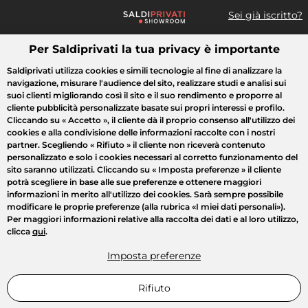
Sei già iscritto?
Per Saldiprivati la tua privacy è importante
Cosa cerchi?
Saldiprivati utilizza cookies e simili tecnologie al fine di analizzare la
navigazione, misurare l'audience del sito, realizzare studi e analisi sui
Tutte le vendite
Moda
Casa
Bellezza
Elettrodomestici
suoi clienti migliorando così il sito e il suo rendimento e proporre al
cliente pubblicità personalizzate basate sui propri interessi e profilo.
Cliccando su
« Accetto »
, il cliente dà il proprio consenso all'utilizzo dei
cookies e alla condivisione delle informazioni raccolte con i nostri
partner. Scegliendo
« Rifiuto »
il cliente non riceverà contenuto
personalizzato e solo i cookies necessari al corretto funzionamento del
sito saranno utilizzati. Cliccando su
« Imposta preferenze »
il cliente
potrà scegliere in base alle sue preferenze e ottenere maggiori
informazioni in merito all'utilizzo dei cookies. Sarà sempre possibile
modificare le proprie preferenze (alla rubrica «I miei dati personali»).
Per maggiori informazioni relative alla raccolta dei dati e al loro utilizzo,
clicca
qui
.
Imposta preferenze
Rifiuto