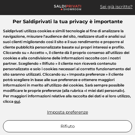
Sei già iscritto?
Per Saldiprivati la tua privacy è importante
Cosa cerchi?
Saldiprivati utilizza cookies e simili tecnologie al fine di analizzare la
navigazione, misurare l'audience del sito, realizzare studi e analisi sui
Tutte le vendite
Moda
Casa
Bellezza
Elettrodomestici
suoi clienti migliorando così il sito e il suo rendimento e proporre al
cliente pubblicità personalizzate basate sui propri interessi e profilo.
Cliccando su
« Accetto »
, il cliente dà il proprio consenso all'utilizzo dei
cookies e alla condivisione delle informazioni raccolte con i nostri
partner. Scegliendo
« Rifiuto »
il cliente non riceverà contenuto
personalizzato e solo i cookies necessari al corretto funzionamento del
sito saranno utilizzati. Cliccando su
« Imposta preferenze »
il cliente
potrà scegliere in base alle sue preferenze e ottenere maggiori
informazioni in merito all'utilizzo dei cookies. Sarà sempre possibile
modificare le proprie preferenze (alla rubrica «I miei dati personali»).
Per maggiori informazioni relative alla raccolta dei dati e al loro utilizzo,
clicca
qui
.
Imposta preferenze
Rifiuto