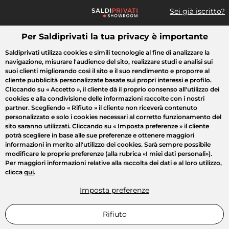
Sei già iscritto?
Per Saldiprivati la tua privacy è importante
Cosa cerchi?
Saldiprivati utilizza cookies e simili tecnologie al fine di analizzare la
navigazione, misurare l'audience del sito, realizzare studi e analisi sui
Tutte le vendite
Moda
Casa
Bellezza
Elettrodomestici
suoi clienti migliorando così il sito e il suo rendimento e proporre al
cliente pubblicità personalizzate basate sui propri interessi e profilo.
Cliccando su
« Accetto »
, il cliente dà il proprio consenso all'utilizzo dei
cookies e alla condivisione delle informazioni raccolte con i nostri
partner. Scegliendo
« Rifiuto »
il cliente non riceverà contenuto
personalizzato e solo i cookies necessari al corretto funzionamento del
sito saranno utilizzati. Cliccando su
« Imposta preferenze »
il cliente
potrà scegliere in base alle sue preferenze e ottenere maggiori
informazioni in merito all'utilizzo dei cookies. Sarà sempre possibile
modificare le proprie preferenze (alla rubrica «I miei dati personali»).
Per maggiori informazioni relative alla raccolta dei dati e al loro utilizzo,
clicca
qui
.
Imposta preferenze
Rifiuto