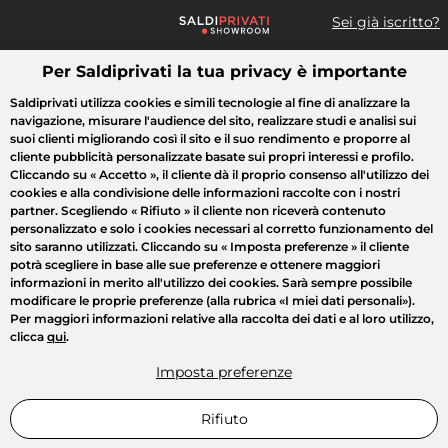
Sei già iscritto?
Per Saldiprivati la tua privacy è importante
Cosa cerchi?
Saldiprivati utilizza cookies e simili tecnologie al fine di analizzare la
navigazione, misurare l'audience del sito, realizzare studi e analisi sui
Tutte le vendite
Moda
Casa
Bellezza
Elettrodomestici
suoi clienti migliorando così il sito e il suo rendimento e proporre al
cliente pubblicità personalizzate basate sui propri interessi e profilo.
Cliccando su
« Accetto »
, il cliente dà il proprio consenso all'utilizzo dei
cookies e alla condivisione delle informazioni raccolte con i nostri
partner. Scegliendo
« Rifiuto »
il cliente non riceverà contenuto
personalizzato e solo i cookies necessari al corretto funzionamento del
sito saranno utilizzati. Cliccando su
« Imposta preferenze »
il cliente
potrà scegliere in base alle sue preferenze e ottenere maggiori
informazioni in merito all'utilizzo dei cookies. Sarà sempre possibile
modificare le proprie preferenze (alla rubrica «I miei dati personali»).
Per maggiori informazioni relative alla raccolta dei dati e al loro utilizzo,
clicca
qui
.
Imposta preferenze
Rifiuto