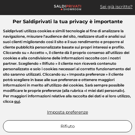
Sei già iscritto?
Per Saldiprivati la tua privacy è importante
Cosa cerchi?
Saldiprivati utilizza cookies e simili tecnologie al fine di analizzare la
navigazione, misurare l'audience del sito, realizzare studi e analisi sui
Tutte le vendite
Moda
Casa
Bellezza
Elettrodomestici
suoi clienti migliorando così il sito e il suo rendimento e proporre al
cliente pubblicità personalizzate basate sui propri interessi e profilo.
Cliccando su
« Accetto »
, il cliente dà il proprio consenso all'utilizzo dei
cookies e alla condivisione delle informazioni raccolte con i nostri
partner. Scegliendo
« Rifiuto »
il cliente non riceverà contenuto
personalizzato e solo i cookies necessari al corretto funzionamento del
sito saranno utilizzati. Cliccando su
« Imposta preferenze »
il cliente
potrà scegliere in base alle sue preferenze e ottenere maggiori
informazioni in merito all'utilizzo dei cookies. Sarà sempre possibile
modificare le proprie preferenze (alla rubrica «I miei dati personali»).
Per maggiori informazioni relative alla raccolta dei dati e al loro utilizzo,
clicca
qui
.
Imposta preferenze
Rifiuto