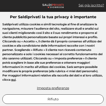
Sei già iscritto?
Per Saldiprivati la tua privacy è importante
Cosa cerchi?
Saldiprivati utilizza cookies e simili tecnologie al fine di analizzare la
navigazione, misurare l'audience del sito, realizzare studi e analisi sui
Tutte le vendite
Moda
Casa
Bellezza
Elettrodomestici
suoi clienti migliorando così il sito e il suo rendimento e proporre al
cliente pubblicità personalizzate basate sui propri interessi e profilo.
Cliccando su
« Accetto »
, il cliente dà il proprio consenso all'utilizzo dei
cookies e alla condivisione delle informazioni raccolte con i nostri
partner. Scegliendo
« Rifiuto »
il cliente non riceverà contenuto
personalizzato e solo i cookies necessari al corretto funzionamento del
sito saranno utilizzati. Cliccando su
« Imposta preferenze »
il cliente
potrà scegliere in base alle sue preferenze e ottenere maggiori
informazioni in merito all'utilizzo dei cookies. Sarà sempre possibile
modificare le proprie preferenze (alla rubrica «I miei dati personali»).
Per maggiori informazioni relative alla raccolta dei dati e al loro utilizzo,
clicca
qui
.
Imposta preferenze
Rifiuto