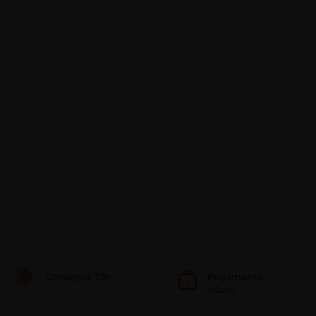
Consegna 72h
Pagamento
sicuro