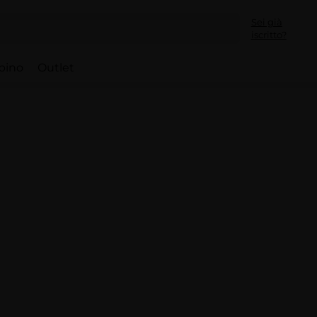
Sei già
iscritto?
bino
Outlet