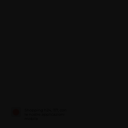
Shopping h24, 7/7, con
le nostre applicazioni
mobile