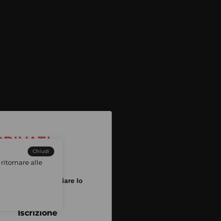
Chiudi
ritornare alle
tuo account per iniziare lo
pping
Iscrizione