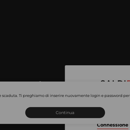
per accedere
e vendite
è scaduta. Ti preghiamo di inserire nuovamente login e password per 
Iscriviti o connettiti al 
vate
sho
Continua
Connessione