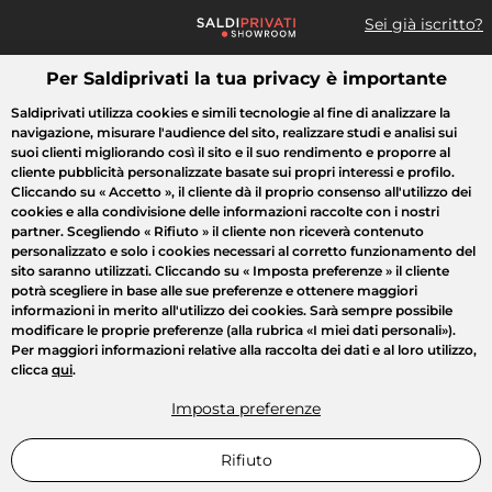
Sei già iscritto?
Per Saldiprivati la tua privacy è importante
Cosa cerchi?
Saldiprivati utilizza cookies e simili tecnologie al fine di analizzare la
navigazione, misurare l'audience del sito, realizzare studi e analisi sui
Tutte le vendite
Moda
Casa
Bellezza
Elettrodomestici
suoi clienti migliorando così il sito e il suo rendimento e proporre al
cliente pubblicità personalizzate basate sui propri interessi e profilo.
Cliccando su
« Accetto »
, il cliente dà il proprio consenso all'utilizzo dei
cookies e alla condivisione delle informazioni raccolte con i nostri
partner. Scegliendo
« Rifiuto »
il cliente non riceverà contenuto
personalizzato e solo i cookies necessari al corretto funzionamento del
sito saranno utilizzati. Cliccando su
« Imposta preferenze »
il cliente
potrà scegliere in base alle sue preferenze e ottenere maggiori
informazioni in merito all'utilizzo dei cookies. Sarà sempre possibile
modificare le proprie preferenze (alla rubrica «I miei dati personali»).
Per maggiori informazioni relative alla raccolta dei dati e al loro utilizzo,
clicca
qui
.
Imposta preferenze
Rifiuto