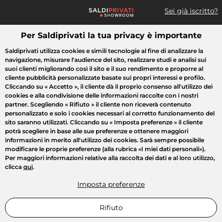
Sei già iscritto?
Per Saldiprivati la tua privacy è importante
Cosa cerchi?
Saldiprivati utilizza cookies e simili tecnologie al fine di analizzare la
navigazione, misurare l'audience del sito, realizzare studi e analisi sui
Tutte le vendite
Moda
Casa
Bellezza
Elettrodomestici
suoi clienti migliorando così il sito e il suo rendimento e proporre al
cliente pubblicità personalizzate basate sui propri interessi e profilo.
Cliccando su
« Accetto »
, il cliente dà il proprio consenso all'utilizzo dei
cookies e alla condivisione delle informazioni raccolte con i nostri
partner. Scegliendo
« Rifiuto »
il cliente non riceverà contenuto
personalizzato e solo i cookies necessari al corretto funzionamento del
sito saranno utilizzati. Cliccando su
« Imposta preferenze »
il cliente
potrà scegliere in base alle sue preferenze e ottenere maggiori
informazioni in merito all'utilizzo dei cookies. Sarà sempre possibile
modificare le proprie preferenze (alla rubrica «I miei dati personali»).
Per maggiori informazioni relative alla raccolta dei dati e al loro utilizzo,
clicca
qui
.
Imposta preferenze
Rifiuto