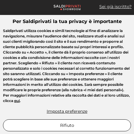
Sei già iscritto?
Per Saldiprivati la tua privacy è importante
Cosa cerchi?
Saldiprivati utilizza cookies e simili tecnologie al fine di analizzare la
navigazione, misurare l'audience del sito, realizzare studi e analisi sui
Tutte le vendite
Moda
Casa
Bellezza
Elettrodomestici
suoi clienti migliorando così il sito e il suo rendimento e proporre al
cliente pubblicità personalizzate basate sui propri interessi e profilo.
Cliccando su
« Accetto »
, il cliente dà il proprio consenso all'utilizzo dei
cookies e alla condivisione delle informazioni raccolte con i nostri
partner. Scegliendo
« Rifiuto »
il cliente non riceverà contenuto
personalizzato e solo i cookies necessari al corretto funzionamento del
sito saranno utilizzati. Cliccando su
« Imposta preferenze »
il cliente
potrà scegliere in base alle sue preferenze e ottenere maggiori
informazioni in merito all'utilizzo dei cookies. Sarà sempre possibile
modificare le proprie preferenze (alla rubrica «I miei dati personali»).
Per maggiori informazioni relative alla raccolta dei dati e al loro utilizzo,
clicca
qui
.
Imposta preferenze
Rifiuto