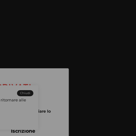
Chiudi
ritornare alle
tuo account per iniziare lo
pping
Iscrizione