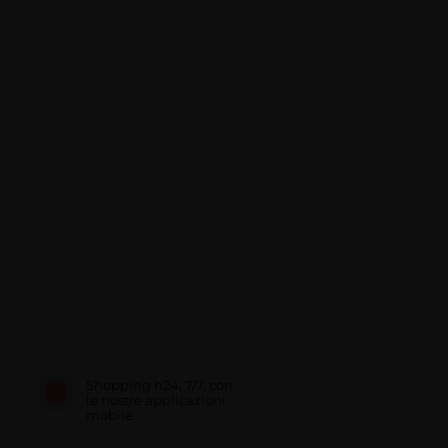
Shopping h24, 7/7, con
le nostre applicazioni
mobile