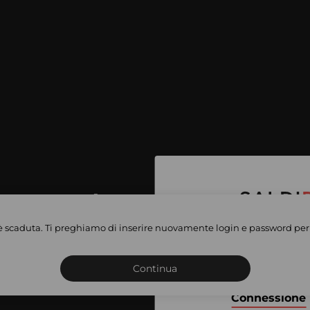
per accedere
e vendite
è scaduta. Ti preghiamo di inserire nuovamente login e password per 
Iscriviti o connettiti al 
vate
sho
Continua
Connessione