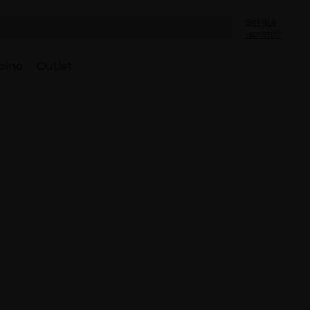
Sei già
iscritto?
bino
Outlet