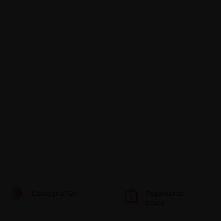
Consegna 72h
Pagamento
sicuro