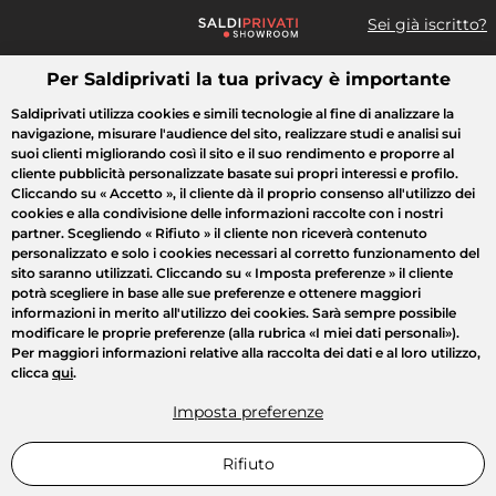
Sei già iscritto?
Per Saldiprivati la tua privacy è importante
Cosa cerchi?
Saldiprivati utilizza cookies e simili tecnologie al fine di analizzare la
navigazione, misurare l'audience del sito, realizzare studi e analisi sui
Tutte le vendite
Moda
Casa
Bellezza
Elettrodomestici
suoi clienti migliorando così il sito e il suo rendimento e proporre al
cliente pubblicità personalizzate basate sui propri interessi e profilo.
Cliccando su
« Accetto »
, il cliente dà il proprio consenso all'utilizzo dei
cookies e alla condivisione delle informazioni raccolte con i nostri
partner. Scegliendo
« Rifiuto »
il cliente non riceverà contenuto
personalizzato e solo i cookies necessari al corretto funzionamento del
sito saranno utilizzati. Cliccando su
« Imposta preferenze »
il cliente
potrà scegliere in base alle sue preferenze e ottenere maggiori
informazioni in merito all'utilizzo dei cookies. Sarà sempre possibile
modificare le proprie preferenze (alla rubrica «I miei dati personali»).
Per maggiori informazioni relative alla raccolta dei dati e al loro utilizzo,
clicca
qui
.
Imposta preferenze
Rifiuto