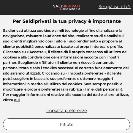
Sei già iscritto?
Per Saldiprivati la tua privacy è importante
Cosa cerchi?
Saldiprivati utilizza cookies e simili tecnologie al fine di analizzare la
navigazione, misurare l'audience del sito, realizzare studi e analisi sui
Tutte le vendite
Moda
Casa
Bellezza
Elettrodomestici
suoi clienti migliorando così il sito e il suo rendimento e proporre al
cliente pubblicità personalizzate basate sui propri interessi e profilo.
Cliccando su
« Accetto »
, il cliente dà il proprio consenso all'utilizzo dei
cookies e alla condivisione delle informazioni raccolte con i nostri
partner. Scegliendo
« Rifiuto »
il cliente non riceverà contenuto
personalizzato e solo i cookies necessari al corretto funzionamento del
sito saranno utilizzati. Cliccando su
« Imposta preferenze »
il cliente
potrà scegliere in base alle sue preferenze e ottenere maggiori
informazioni in merito all'utilizzo dei cookies. Sarà sempre possibile
modificare le proprie preferenze (alla rubrica «I miei dati personali»).
Per maggiori informazioni relative alla raccolta dei dati e al loro utilizzo,
clicca
qui
.
Imposta preferenze
Rifiuto