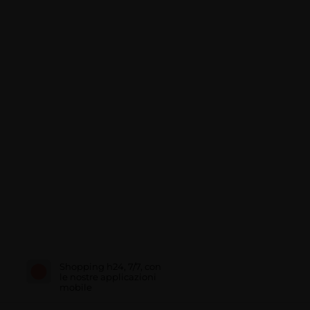
Shopping h24, 7/7, con
le nostre applicazioni
mobile