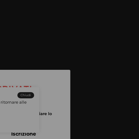
Chiudi
ritornare alle
tuo account per iniziare lo
pping
Iscrizione