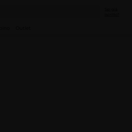
Sei già
iscritto?
bino
Outlet