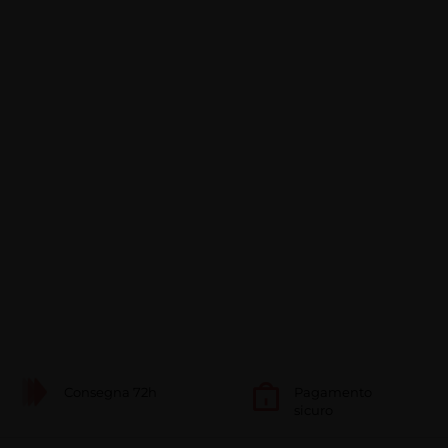
Consegna 72h
Pagamento
sicuro