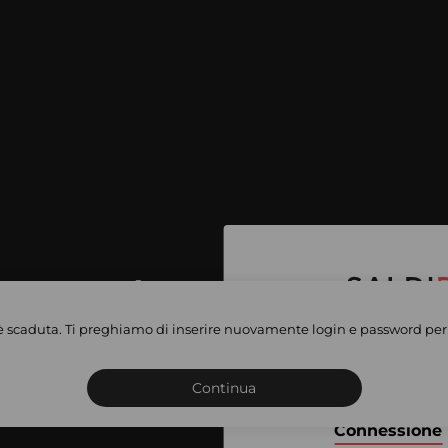
per accedere
e vendite
è scaduta. Ti preghiamo di inserire nuovamente login e password per 
Iscriviti o connettiti al 
vate
sho
Continua
Connessione