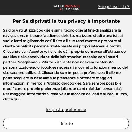
Sei già iscritto?
Per Saldiprivati la tua privacy è importante
Cosa cerchi?
Saldiprivati utilizza cookies e simili tecnologie al fine di analizzare la
navigazione, misurare l'audience del sito, realizzare studi e analisi sui
Tutte le vendite
Moda
Casa
Bellezza
Elettrodomestici
suoi clienti migliorando così il sito e il suo rendimento e proporre al
cliente pubblicità personalizzate basate sui propri interessi e profilo.
Cliccando su
« Accetto »
, il cliente dà il proprio consenso all'utilizzo dei
cookies e alla condivisione delle informazioni raccolte con i nostri
partner. Scegliendo
« Rifiuto »
il cliente non riceverà contenuto
personalizzato e solo i cookies necessari al corretto funzionamento del
sito saranno utilizzati. Cliccando su
« Imposta preferenze »
il cliente
potrà scegliere in base alle sue preferenze e ottenere maggiori
informazioni in merito all'utilizzo dei cookies. Sarà sempre possibile
modificare le proprie preferenze (alla rubrica «I miei dati personali»).
Per maggiori informazioni relative alla raccolta dei dati e al loro utilizzo,
clicca
qui
.
Imposta preferenze
Rifiuto