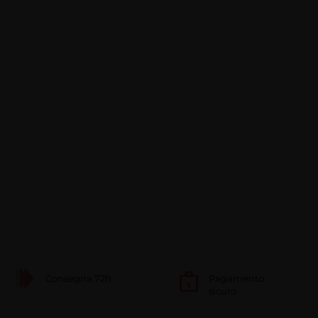
Consegna 72h
Pagamento
sicuro