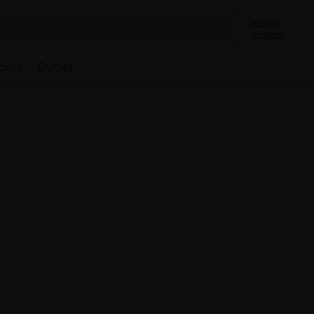
Sei già
iscritto?
bino
Outlet