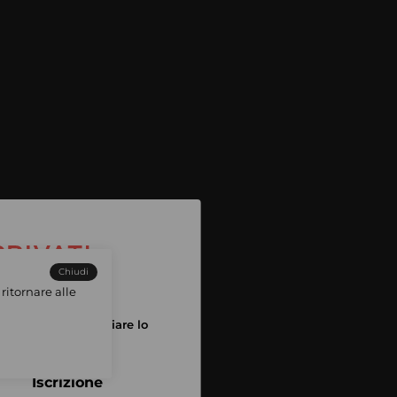
Chiudi
ritornare alle
tuo account per iniziare lo
pping
Iscrizione