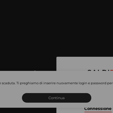
per accedere
e vendite
è scaduta. Ti preghiamo di inserire nuovamente login e password per 
Iscriviti o connettiti al 
vate
sho
Continua
Connessione