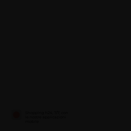
Shopping h24, 7/7, con
le nostre applicazioni
mobile