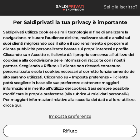
Sei già iscritto?
Per Saldiprivati la tua privacy è importante
Cosa cerchi?
Saldiprivati utilizza cookies e simili tecnologie al fine di analizzare la
navigazione, misurare l'audience del sito, realizzare studi e analisi sui
Tutte le vendite
Moda
Casa
Bellezza
Elettrodomestici
suoi clienti migliorando così il sito e il suo rendimento e proporre al
cliente pubblicità personalizzate basate sui propri interessi e profilo.
Cliccando su
« Accetto »
, il cliente dà il proprio consenso all'utilizzo dei
cookies e alla condivisione delle informazioni raccolte con i nostri
partner. Scegliendo
« Rifiuto »
il cliente non riceverà contenuto
personalizzato e solo i cookies necessari al corretto funzionamento del
sito saranno utilizzati. Cliccando su
« Imposta preferenze »
il cliente
potrà scegliere in base alle sue preferenze e ottenere maggiori
informazioni in merito all'utilizzo dei cookies. Sarà sempre possibile
modificare le proprie preferenze (alla rubrica «I miei dati personali»).
Per maggiori informazioni relative alla raccolta dei dati e al loro utilizzo,
clicca
qui
.
Imposta preferenze
Rifiuto