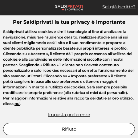
Sei già iscritto?
Per Saldiprivati la tua privacy è importante
Cosa cerchi?
Saldiprivati utilizza cookies e simili tecnologie al fine di analizzare la
navigazione, misurare l'audience del sito, realizzare studi e analisi sui
Tutte le vendite
Moda
Casa
Bellezza
Elettrodomestici
suoi clienti migliorando così il sito e il suo rendimento e proporre al
cliente pubblicità personalizzate basate sui propri interessi e profilo.
Cliccando su
« Accetto »
, il cliente dà il proprio consenso all'utilizzo dei
cookies e alla condivisione delle informazioni raccolte con i nostri
partner. Scegliendo
« Rifiuto »
il cliente non riceverà contenuto
personalizzato e solo i cookies necessari al corretto funzionamento del
sito saranno utilizzati. Cliccando su
« Imposta preferenze »
il cliente
potrà scegliere in base alle sue preferenze e ottenere maggiori
informazioni in merito all'utilizzo dei cookies. Sarà sempre possibile
modificare le proprie preferenze (alla rubrica «I miei dati personali»).
Per maggiori informazioni relative alla raccolta dei dati e al loro utilizzo,
clicca
qui
.
Imposta preferenze
Rifiuto