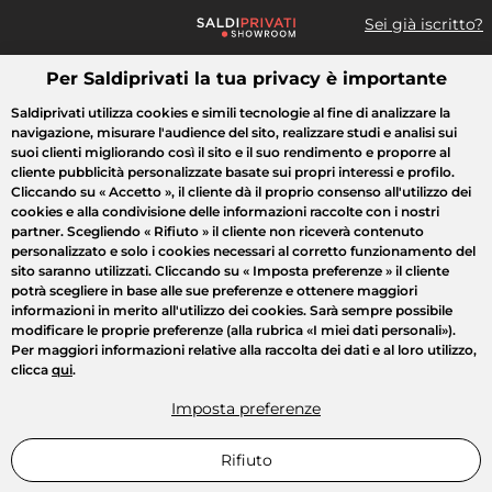
Sei già iscritto?
Per Saldiprivati la tua privacy è importante
Cosa cerchi?
Saldiprivati utilizza cookies e simili tecnologie al fine di analizzare la
navigazione, misurare l'audience del sito, realizzare studi e analisi sui
Tutte le vendite
Moda
Casa
Bellezza
Elettrodomestici
suoi clienti migliorando così il sito e il suo rendimento e proporre al
cliente pubblicità personalizzate basate sui propri interessi e profilo.
Cliccando su
« Accetto »
, il cliente dà il proprio consenso all'utilizzo dei
cookies e alla condivisione delle informazioni raccolte con i nostri
partner. Scegliendo
« Rifiuto »
il cliente non riceverà contenuto
personalizzato e solo i cookies necessari al corretto funzionamento del
sito saranno utilizzati. Cliccando su
« Imposta preferenze »
il cliente
potrà scegliere in base alle sue preferenze e ottenere maggiori
informazioni in merito all'utilizzo dei cookies. Sarà sempre possibile
modificare le proprie preferenze (alla rubrica «I miei dati personali»).
Per maggiori informazioni relative alla raccolta dei dati e al loro utilizzo,
clicca
qui
.
Imposta preferenze
Rifiuto