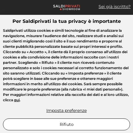
Sei già iscritto?
Per Saldiprivati la tua privacy è importante
Cosa cerchi?
Saldiprivati utilizza cookies e simili tecnologie al fine di analizzare la
navigazione, misurare l'audience del sito, realizzare studi e analisi sui
Tutte le vendite
Moda
Casa
Bellezza
Elettrodomestici
suoi clienti migliorando così il sito e il suo rendimento e proporre al
cliente pubblicità personalizzate basate sui propri interessi e profilo.
Cliccando su
« Accetto »
, il cliente dà il proprio consenso all'utilizzo dei
cookies e alla condivisione delle informazioni raccolte con i nostri
partner. Scegliendo
« Rifiuto »
il cliente non riceverà contenuto
personalizzato e solo i cookies necessari al corretto funzionamento del
sito saranno utilizzati. Cliccando su
« Imposta preferenze »
il cliente
potrà scegliere in base alle sue preferenze e ottenere maggiori
informazioni in merito all'utilizzo dei cookies. Sarà sempre possibile
modificare le proprie preferenze (alla rubrica «I miei dati personali»).
Per maggiori informazioni relative alla raccolta dei dati e al loro utilizzo,
clicca
qui
.
Imposta preferenze
Rifiuto