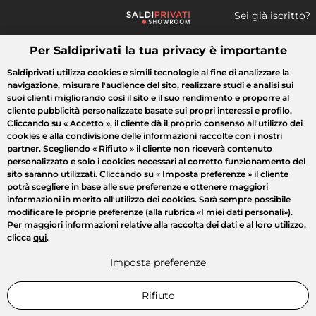
Sei già iscritto?
Per Saldiprivati la tua privacy è importante
Cosa cerchi?
Saldiprivati utilizza cookies e simili tecnologie al fine di analizzare la
navigazione, misurare l'audience del sito, realizzare studi e analisi sui
Tutte le vendite
Moda
Casa
Bellezza
Elettrodomestici
suoi clienti migliorando così il sito e il suo rendimento e proporre al
cliente pubblicità personalizzate basate sui propri interessi e profilo.
Cliccando su
« Accetto »
, il cliente dà il proprio consenso all'utilizzo dei
cookies e alla condivisione delle informazioni raccolte con i nostri
partner. Scegliendo
« Rifiuto »
il cliente non riceverà contenuto
personalizzato e solo i cookies necessari al corretto funzionamento del
sito saranno utilizzati. Cliccando su
« Imposta preferenze »
il cliente
potrà scegliere in base alle sue preferenze e ottenere maggiori
informazioni in merito all'utilizzo dei cookies. Sarà sempre possibile
modificare le proprie preferenze (alla rubrica «I miei dati personali»).
Per maggiori informazioni relative alla raccolta dei dati e al loro utilizzo,
clicca
qui
.
Imposta preferenze
Rifiuto