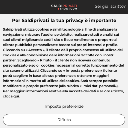
Sei già iscritto?
Per Saldiprivati la tua privacy è importante
Cosa cerchi?
Saldiprivati utilizza cookies e simili tecnologie al fine di analizzare la
navigazione, misurare l'audience del sito, realizzare studi e analisi sui
Tutte le vendite
Moda
Casa
Bellezza
Elettrodomestici
suoi clienti migliorando così il sito e il suo rendimento e proporre al
cliente pubblicità personalizzate basate sui propri interessi e profilo.
Cliccando su
« Accetto »
, il cliente dà il proprio consenso all'utilizzo dei
cookies e alla condivisione delle informazioni raccolte con i nostri
partner. Scegliendo
« Rifiuto »
il cliente non riceverà contenuto
personalizzato e solo i cookies necessari al corretto funzionamento del
sito saranno utilizzati. Cliccando su
« Imposta preferenze »
il cliente
potrà scegliere in base alle sue preferenze e ottenere maggiori
informazioni in merito all'utilizzo dei cookies. Sarà sempre possibile
modificare le proprie preferenze (alla rubrica «I miei dati personali»).
Per maggiori informazioni relative alla raccolta dei dati e al loro utilizzo,
clicca
qui
.
Imposta preferenze
Rifiuto