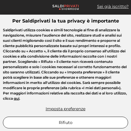
Sei già iscritto?
Per Saldiprivati la tua privacy è importante
Cosa cerchi?
Saldiprivati utilizza cookies e simili tecnologie al fine di analizzare la
navigazione, misurare l'audience del sito, realizzare studi e analisi sui
Tutte le vendite
Moda
Casa
Bellezza
Elettrodomestici
suoi clienti migliorando così il sito e il suo rendimento e proporre al
cliente pubblicità personalizzate basate sui propri interessi e profilo.
Cliccando su
« Accetto »
, il cliente dà il proprio consenso all'utilizzo dei
cookies e alla condivisione delle informazioni raccolte con i nostri
partner. Scegliendo
« Rifiuto »
il cliente non riceverà contenuto
personalizzato e solo i cookies necessari al corretto funzionamento del
sito saranno utilizzati. Cliccando su
« Imposta preferenze »
il cliente
potrà scegliere in base alle sue preferenze e ottenere maggiori
informazioni in merito all'utilizzo dei cookies. Sarà sempre possibile
modificare le proprie preferenze (alla rubrica «I miei dati personali»).
Per maggiori informazioni relative alla raccolta dei dati e al loro utilizzo,
clicca
qui
.
Imposta preferenze
Rifiuto