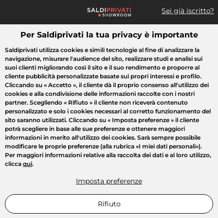
Sei già iscritto?
Per Saldiprivati la tua privacy è importante
Cosa cerchi?
Saldiprivati utilizza cookies e simili tecnologie al fine di analizzare la
navigazione, misurare l'audience del sito, realizzare studi e analisi sui
Tutte le vendite
Moda
Casa
Bellezza
Elettrodomestici
suoi clienti migliorando così il sito e il suo rendimento e proporre al
cliente pubblicità personalizzate basate sui propri interessi e profilo.
Cliccando su
« Accetto »
, il cliente dà il proprio consenso all'utilizzo dei
cookies e alla condivisione delle informazioni raccolte con i nostri
partner. Scegliendo
« Rifiuto »
il cliente non riceverà contenuto
personalizzato e solo i cookies necessari al corretto funzionamento del
sito saranno utilizzati. Cliccando su
« Imposta preferenze »
il cliente
potrà scegliere in base alle sue preferenze e ottenere maggiori
informazioni in merito all'utilizzo dei cookies. Sarà sempre possibile
modificare le proprie preferenze (alla rubrica «I miei dati personali»).
Per maggiori informazioni relative alla raccolta dei dati e al loro utilizzo,
clicca
qui
.
Imposta preferenze
Rifiuto