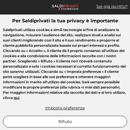
Sei già iscritto?
Per Saldiprivati la tua privacy è importante
Cosa cerchi?
Saldiprivati utilizza cookies e simili tecnologie al fine di analizzare la
navigazione, misurare l'audience del sito, realizzare studi e analisi sui
Tutte le vendite
Moda
Casa
Bellezza
Elettrodomestici
suoi clienti migliorando così il sito e il suo rendimento e proporre al
cliente pubblicità personalizzate basate sui propri interessi e profilo.
Cliccando su
« Accetto »
, il cliente dà il proprio consenso all'utilizzo dei
cookies e alla condivisione delle informazioni raccolte con i nostri
partner. Scegliendo
« Rifiuto »
il cliente non riceverà contenuto
personalizzato e solo i cookies necessari al corretto funzionamento del
sito saranno utilizzati. Cliccando su
« Imposta preferenze »
il cliente
potrà scegliere in base alle sue preferenze e ottenere maggiori
informazioni in merito all'utilizzo dei cookies. Sarà sempre possibile
modificare le proprie preferenze (alla rubrica «I miei dati personali»).
Per maggiori informazioni relative alla raccolta dei dati e al loro utilizzo,
clicca
qui
.
Imposta preferenze
Rifiuto