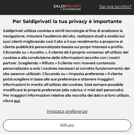
Sei già iscritto?
Per Saldiprivati la tua privacy è importante
Cosa cerchi?
Saldiprivati utilizza cookies e simili tecnologie al fine di analizzare la
navigazione, misurare l'audience del sito, realizzare studi e analisi sui
Tutte le vendite
Moda
Casa
Bellezza
Elettrodomestici
suoi clienti migliorando così il sito e il suo rendimento e proporre al
cliente pubblicità personalizzate basate sui propri interessi e profilo.
Cliccando su
« Accetto »
, il cliente dà il proprio consenso all'utilizzo dei
cookies e alla condivisione delle informazioni raccolte con i nostri
partner. Scegliendo
« Rifiuto »
il cliente non riceverà contenuto
personalizzato e solo i cookies necessari al corretto funzionamento del
sito saranno utilizzati. Cliccando su
« Imposta preferenze »
il cliente
potrà scegliere in base alle sue preferenze e ottenere maggiori
informazioni in merito all'utilizzo dei cookies. Sarà sempre possibile
modificare le proprie preferenze (alla rubrica «I miei dati personali»).
Per maggiori informazioni relative alla raccolta dei dati e al loro utilizzo,
clicca
qui
.
Imposta preferenze
Rifiuto