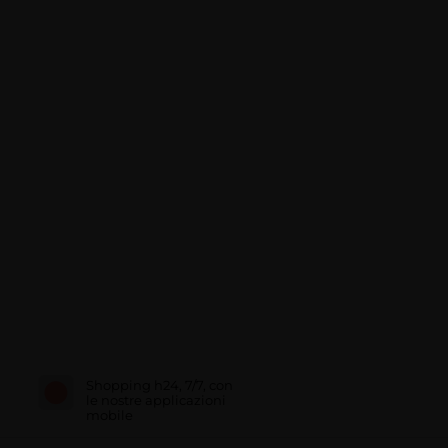
Shopping h24, 7/7, con
le nostre applicazioni
mobile