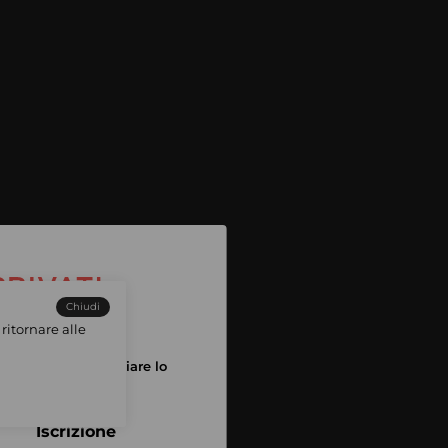
Chiudi
ritornare alle
tuo account per iniziare lo
pping
Iscrizione