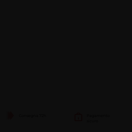
Consegna 72h
Pagamento
sicuro