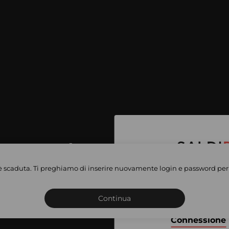
per accedere
e vendite
è scaduta. Ti preghiamo di inserire nuovamente login e password per 
Iscriviti o connettiti al 
vate
sho
Continua
Connessione