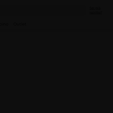
Sei già
iscritto?
bino
Outlet