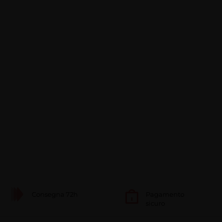
Consegna 72h
Pagamento
sicuro