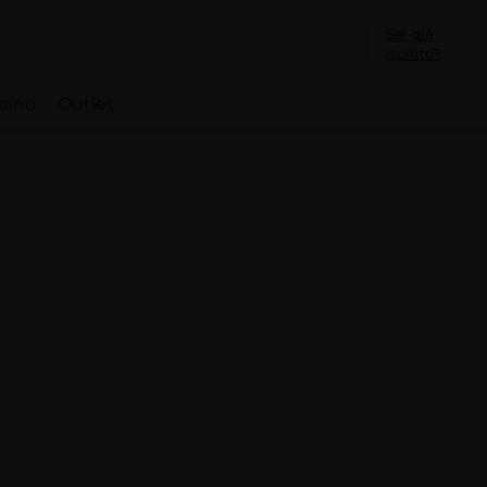
Sei già
iscritto?
bino
Outlet