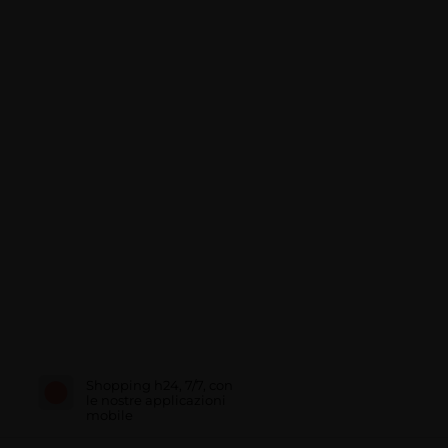
Shopping h24, 7/7, con
le nostre applicazioni
mobile