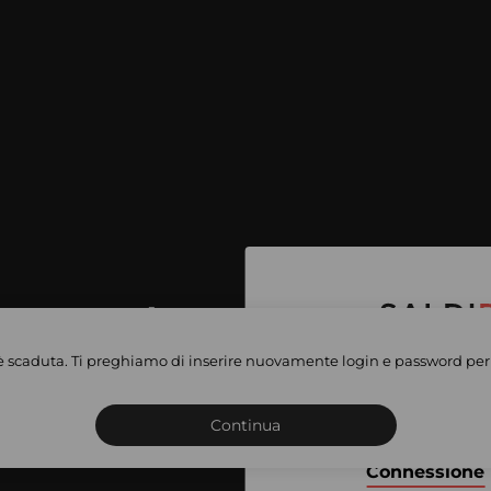
per accedere
e vendite
è scaduta. Ti preghiamo di inserire nuovamente login e password per 
Iscriviti o connettiti al 
vate
sho
Continua
Connessione