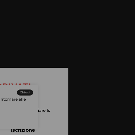
Chiudi
ritornare alle
tuo account per iniziare lo
pping
Iscrizione