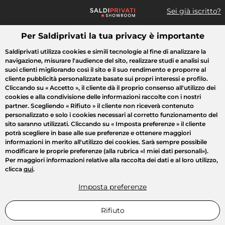
Sei già iscritto?
Per Saldiprivati la tua privacy è importante
Cosa cerchi?
Saldiprivati utilizza cookies e simili tecnologie al fine di analizzare la
navigazione, misurare l'audience del sito, realizzare studi e analisi sui
Tutte le vendite
Moda
Casa
Bellezza
Elettrodomestici
suoi clienti migliorando così il sito e il suo rendimento e proporre al
cliente pubblicità personalizzate basate sui propri interessi e profilo.
Cliccando su
« Accetto »
, il cliente dà il proprio consenso all'utilizzo dei
cookies e alla condivisione delle informazioni raccolte con i nostri
partner. Scegliendo
« Rifiuto »
il cliente non riceverà contenuto
personalizzato e solo i cookies necessari al corretto funzionamento del
sito saranno utilizzati. Cliccando su
« Imposta preferenze »
il cliente
potrà scegliere in base alle sue preferenze e ottenere maggiori
informazioni in merito all'utilizzo dei cookies. Sarà sempre possibile
modificare le proprie preferenze (alla rubrica «I miei dati personali»).
Per maggiori informazioni relative alla raccolta dei dati e al loro utilizzo,
clicca
qui
.
Imposta preferenze
Rifiuto