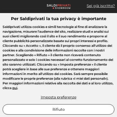
Sei già iscritto?
Per Saldiprivati la tua privacy è importante
Cosa cerchi?
Saldiprivati utilizza cookies e simili tecnologie al fine di analizzare la
navigazione, misurare l'audience del sito, realizzare studi e analisi sui
Tutte le vendite
Moda
Casa
Bellezza
Elettrodomestici
suoi clienti migliorando così il sito e il suo rendimento e proporre al
cliente pubblicità personalizzate basate sui propri interessi e profilo.
Cliccando su
« Accetto »
, il cliente dà il proprio consenso all'utilizzo dei
cookies e alla condivisione delle informazioni raccolte con i nostri
partner. Scegliendo
« Rifiuto »
il cliente non riceverà contenuto
personalizzato e solo i cookies necessari al corretto funzionamento del
sito saranno utilizzati. Cliccando su
« Imposta preferenze »
il cliente
potrà scegliere in base alle sue preferenze e ottenere maggiori
informazioni in merito all'utilizzo dei cookies. Sarà sempre possibile
modificare le proprie preferenze (alla rubrica «I miei dati personali»).
Per maggiori informazioni relative alla raccolta dei dati e al loro utilizzo,
clicca
qui
.
Imposta preferenze
Rifiuto