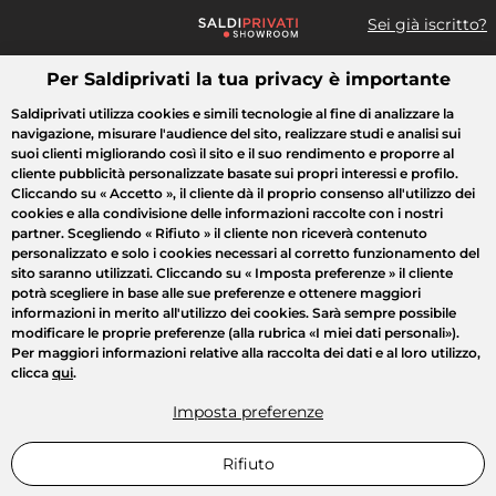
Sei già iscritto?
Per Saldiprivati la tua privacy è importante
Cosa cerchi?
Saldiprivati utilizza cookies e simili tecnologie al fine di analizzare la
navigazione, misurare l'audience del sito, realizzare studi e analisi sui
Tutte le vendite
Moda
Casa
Bellezza
Elettrodomestici
suoi clienti migliorando così il sito e il suo rendimento e proporre al
cliente pubblicità personalizzate basate sui propri interessi e profilo.
Cliccando su
« Accetto »
, il cliente dà il proprio consenso all'utilizzo dei
cookies e alla condivisione delle informazioni raccolte con i nostri
partner. Scegliendo
« Rifiuto »
il cliente non riceverà contenuto
personalizzato e solo i cookies necessari al corretto funzionamento del
sito saranno utilizzati. Cliccando su
« Imposta preferenze »
il cliente
potrà scegliere in base alle sue preferenze e ottenere maggiori
informazioni in merito all'utilizzo dei cookies. Sarà sempre possibile
modificare le proprie preferenze (alla rubrica «I miei dati personali»).
Per maggiori informazioni relative alla raccolta dei dati e al loro utilizzo,
clicca
qui
.
Imposta preferenze
Rifiuto