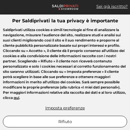
Sei già iscritto?
Per Saldiprivati la tua privacy è importante
Cosa cerchi?
Saldiprivati utilizza cookies e simili tecnologie al fine di analizzare la
navigazione, misurare l'audience del sito, realizzare studi e analisi sui
Tutte le vendite
Moda
Casa
Bellezza
Elettrodomestici
suoi clienti migliorando così il sito e il suo rendimento e proporre al
cliente pubblicità personalizzate basate sui propri interessi e profilo.
Cliccando su
« Accetto »
, il cliente dà il proprio consenso all'utilizzo dei
cookies e alla condivisione delle informazioni raccolte con i nostri
partner. Scegliendo
« Rifiuto »
il cliente non riceverà contenuto
personalizzato e solo i cookies necessari al corretto funzionamento del
sito saranno utilizzati. Cliccando su
« Imposta preferenze »
il cliente
potrà scegliere in base alle sue preferenze e ottenere maggiori
informazioni in merito all'utilizzo dei cookies. Sarà sempre possibile
modificare le proprie preferenze (alla rubrica «I miei dati personali»).
Per maggiori informazioni relative alla raccolta dei dati e al loro utilizzo,
clicca
qui
.
Imposta preferenze
Rifiuto