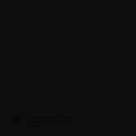
Shopping h24, 7/7, con
le nostre applicazioni
mobile