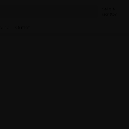
Sei già
iscritto?
bino
Outlet