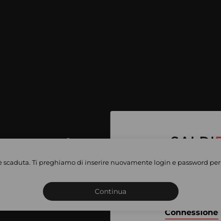
per accedere
e vendite
è scaduta. Ti preghiamo di inserire nuovamente login e password per 
Iscriviti o connettiti al 
vate
sho
Continua
Connessione