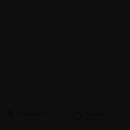
Consegna 72h
Pagamento
sicuro