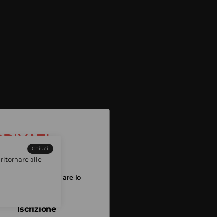
Chiudi
ritornare alle
tuo account per iniziare lo
pping
Iscrizione