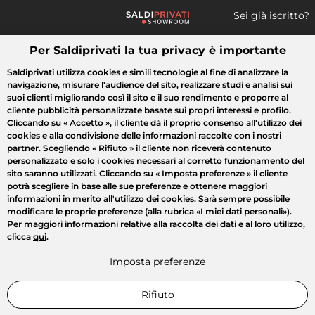
Sei già iscritto?
Per Saldiprivati la tua privacy è importante
Cosa cerchi?
Saldiprivati utilizza cookies e simili tecnologie al fine di analizzare la
navigazione, misurare l'audience del sito, realizzare studi e analisi sui
Tutte le vendite
Moda
Casa
Bellezza
Elettrodomestici
suoi clienti migliorando così il sito e il suo rendimento e proporre al
cliente pubblicità personalizzate basate sui propri interessi e profilo.
Cliccando su
« Accetto »
, il cliente dà il proprio consenso all'utilizzo dei
cookies e alla condivisione delle informazioni raccolte con i nostri
partner. Scegliendo
« Rifiuto »
il cliente non riceverà contenuto
personalizzato e solo i cookies necessari al corretto funzionamento del
sito saranno utilizzati. Cliccando su
« Imposta preferenze »
il cliente
potrà scegliere in base alle sue preferenze e ottenere maggiori
informazioni in merito all'utilizzo dei cookies. Sarà sempre possibile
modificare le proprie preferenze (alla rubrica «I miei dati personali»).
Per maggiori informazioni relative alla raccolta dei dati e al loro utilizzo,
clicca
qui
.
Imposta preferenze
Rifiuto