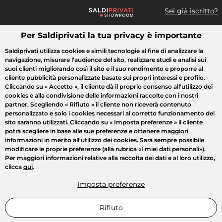
Sei già iscritto?
Per Saldiprivati la tua privacy è importante
Cosa cerchi?
Saldiprivati utilizza cookies e simili tecnologie al fine di analizzare la
navigazione, misurare l'audience del sito, realizzare studi e analisi sui
Tutte le vendite
Moda
Casa
Bellezza
Elettrodomestici
suoi clienti migliorando così il sito e il suo rendimento e proporre al
cliente pubblicità personalizzate basate sui propri interessi e profilo.
Cliccando su
« Accetto »
, il cliente dà il proprio consenso all'utilizzo dei
cookies e alla condivisione delle informazioni raccolte con i nostri
partner. Scegliendo
« Rifiuto »
il cliente non riceverà contenuto
personalizzato e solo i cookies necessari al corretto funzionamento del
sito saranno utilizzati. Cliccando su
« Imposta preferenze »
il cliente
potrà scegliere in base alle sue preferenze e ottenere maggiori
informazioni in merito all'utilizzo dei cookies. Sarà sempre possibile
modificare le proprie preferenze (alla rubrica «I miei dati personali»).
Per maggiori informazioni relative alla raccolta dei dati e al loro utilizzo,
clicca
qui
.
Imposta preferenze
Rifiuto